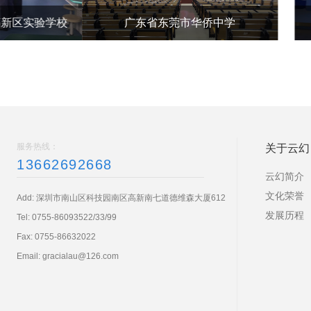
广东省东莞市华侨中学
广西省南
服务热线：
关于云幻
13662692668
云幻简介
文化荣誉
Add: 深圳市南山区科技园南区高新南七道德维森大厦612
发展历程
Tel:
0755-86093522/33/99
Fax: 0755-86632022
Email:
gracialau@126.com