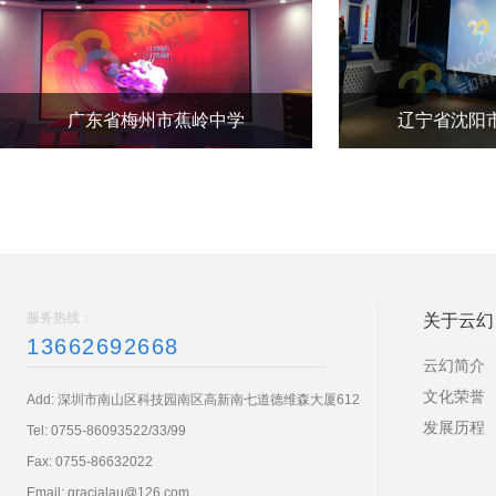
广东省梅州市蕉岭中学
辽宁省沈阳
服务热线：
关于云幻
13662692668
云幻简介
文化荣誉
Add: 深圳市南山区科技园南区高新南七道德维森大厦612
发展历程
Tel:
0755-86093522/33/99
Fax: 0755-86632022
Email:
gracialau@126.com