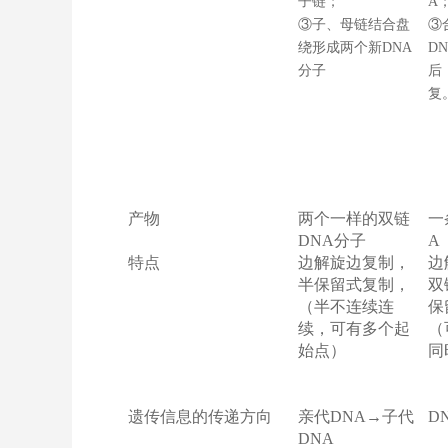
子链；
A
③子、母链结合盘
③
绕形成两个新DNA
D
分子
后
复
产物
两个一样的双链
一
DNA分子
A
特点
边解旋边复制，
边
半保留式复制，
双
（半不连续连
保
续，可有多个起
（
始点）
同
遗传信息的传递方向
亲代DNA→子代
D
DNA