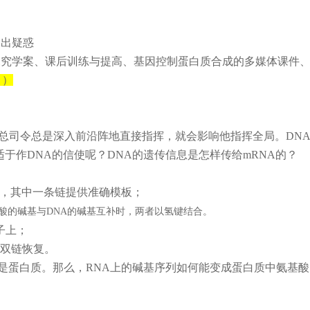
提出疑惑
究学案、课后训练与提高、基因控制蛋白质合成的多媒体课件、信
））
果总司令总是深入前沿阵地直接指挥，就会影响他指挥全局。DN
适于作DNA的信使呢？DNA的遗传信息是怎样传给mRNA的？
露，其中一条链提供准确模板；
酸的碱基与DNA的碱基互补时，两者以氢键结合。
子上；
A双链恢复。
是蛋白质。那么，RNA上的碱基序列如何能变成蛋白质中氨基酸