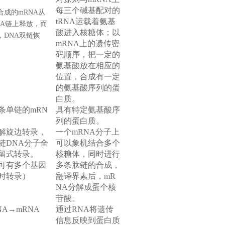
；
每三个碱基配对的
合成的mRNA从
tRNA运载着氨基
NA链上释放，而
酸进入核糖体；以
，DNA双链恢
mRNA上的遗传密
。
码顺序，把一定的
氨基酸放在相应的
位置，合成有一定
的氨基酸序列的蛋
白质。
条单链的mRN
具有特定氨基酸序
列的蛋白质。
解旋边转录，
一个mRNA分子上
链DNA分子全
可以象机结合多个
留式转录。
核糖体，同时进行
可有多个基因
多条肽链的合成，
时转录）
翻译界素后，mR
NA分解成蛋个核
苷酸。
NA
→mRNA
通过RNA将遗传
信息反映到蛋白质