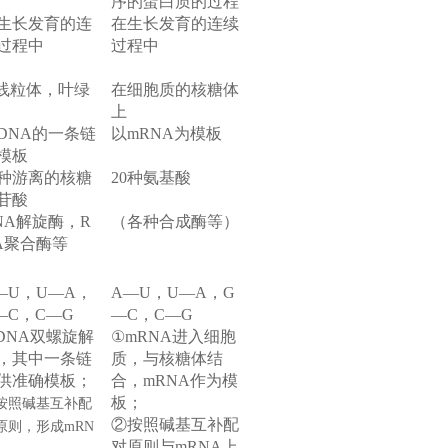
序的蛋白质的过程
生长发育的连
在生长发育的连续
过程中
过程中
线粒体，叶绿
在细胞质的核糖体
上
DNA的一条链
以mRNA为模板
模板
种游离的核糖
20
种氨基酸
苷酸
NA
解旋酶，R
（各种合成酶等）
A聚合酶等
—U，U—A，
A
—U，U—A，G
—C，C—G
—C，C—G
DNA双螺旋解
①mRNA进入细胞
，其中一条链
质，与核糖体结
供准确模板；
合，mRNA作为模
板；
按照碱基互补配
②按照碱基互补配
原则，形成mRN
对原则与mRNA上