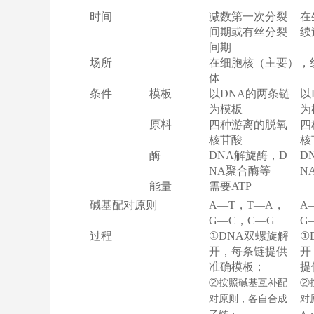
时间
减数第一次分裂
在
间期或有丝分裂
续
间期
场所
在细胞核（主要），
体
条件
模板
以DNA的两条链
以
为模板
为
原料
四种游离的脱氧
四
核苷酸
核
酶
DNA
解旋酶，D
D
NA聚合酶等
N
能量
需要ATP
碱基配对原则
A
—T，T—A，
A
G—C，C—G
G
过程
①DNA双螺旋解
①
开，每条链提供
开
准确模板；
提
②按照碱基互补配
②
对原则，各自合成
对