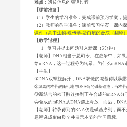
难点
：遗传信息的翻译过程
【课前准备】
（1）学生的学习准备：完成课前预习学案，
（2）教师的教学准备：课前预习学案、课内探
课件（高中生物-遗传学-蛋白质的合成（翻译
【教学过程】
1.
复习并提出问题引入新课（5分钟）
【老师】DNA相当于总司令。在战争中，如
给mRNA，这一过程称为转录。为什么mRNA
【学生】
①DNA双螺旋解开，DNA双链的碱基得以暴
②游离的核苷酸随机地与DNA链的碱基碰撞，当核苷
③新结合的核苷酸连接到正在合成的mRNA分
④合成的mRNA从DNA链上释放，而后，DN
【老师】转录得到的RNA仍是碱基序列，而不
息翻译成蛋白质？并展示本节的学习目标。