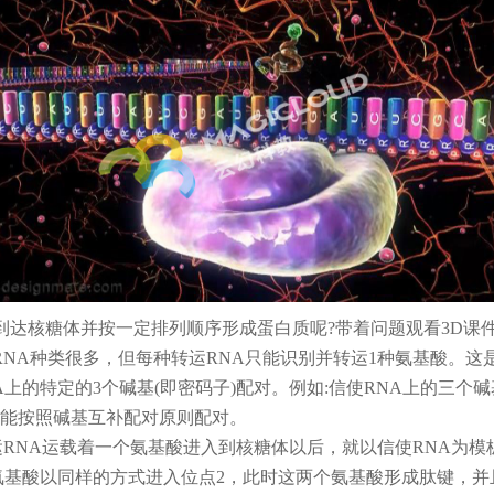
到达核糖体并按一定排列顺序形成蛋白质呢?带着问题观看3D课
RNA种类很多，但每种转运RNA只能识别并转运1种氨基酸。这
上的特定的3个碱基(即密码子)配对。例如:信使RNA上的三个
才能按照碱基互补配对原则配对。
RNA运载着一个氨基酸进入到核糖体以后，就以信使RNA为
氨基酸以同样的方式进入位点2，此时这两个氨基酸形成肽键，并