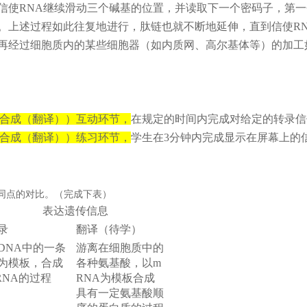
信使RNA继续滑动三个碱基的位置，并读取下一个密码子，第一
2。上述过程如此往复地进行，肽链也就不断地延伸，直到信使R
经过细胞质内的某些细胞器（如内质网、高尔基体等）的加工
的合成（翻译））互动环节，
在规定的时间内完成对给定的转录信
的合成（翻译））练习环节，
学生在3分钟内完成显示在屏幕上的
同点的对比。（完成下表）
表达遗传信息
录
翻译（待学）
DNA中的一条
游离在细胞质中的
为模板，合成
各种氨基酸，以m
RNA的过程
RNA为模板合成
具有一定氨基酸顺