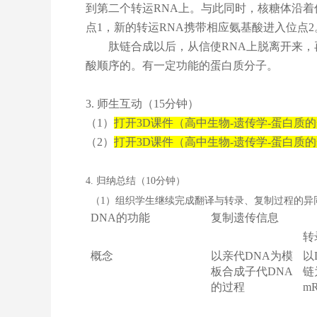
到第二个转运RNA上。与此同时，核糖体沿着
点1，新的转运RNA携带相应氨基酸进入位点
肽链合成以后，从信使RNA上脱离开来，再
酸顺序的。有一定功能的蛋白质分子。
3.
师生互动（15分钟）
（1）
打开3D课件（高中生物-遗传学-蛋白质
（2）
打开3D课件（高中生物-遗传学-蛋白质
4.
归纳总结（10分钟）
（1）组织学生继续完成翻译与转录、复制过程的异
DNA
的功能
复制遗传信息
转
概念
以亲代DNA为模
以
板合成子代DNA
链
的过程
m