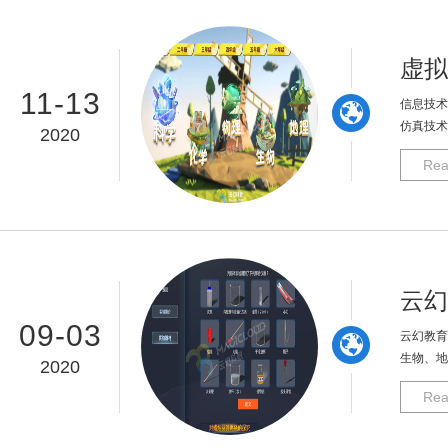
虚拟
11-13
信息技术
仿真技术
2020
Rea
云幻
09-03
云幻教育
生物、地
2020
Rea