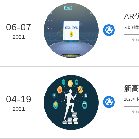
AR
06-07
云幻科教
2021
Rea
新高
04-19
​202
2021
Rea