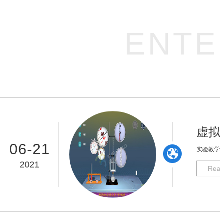
ENTE
虚拟
06-21
​实验教
2021
Rea