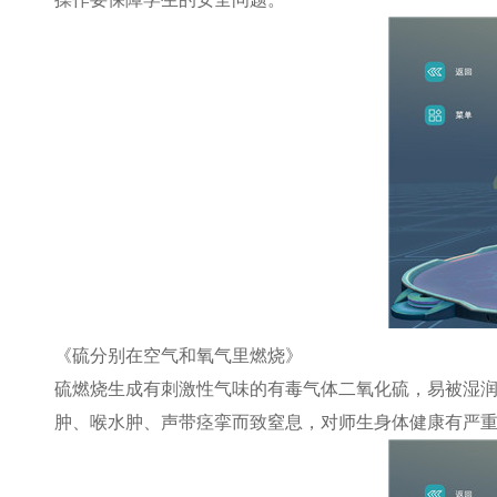
《硫分别在空气和氧气里燃烧》
硫燃烧生成有刺激性气味的有毒气体二氧化硫，易被湿
肿、喉水肿、声带痉挛而致窒息，对师生身体健康有严