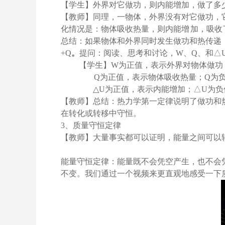
【学生】外界对它做功，则内能增加，做了多
【教师】同理，一物体，外界没有对它做功，
化情况是：物体吸收热量，则内能增
加，吸收
总结：如果物体和外界同时发生做功和热传递
+Q
。
提问：
阅读、思考和讨论，
W
、
Q
、和
△
【学生】
W
为正值，表示外界对物体做功
Q
为正值，表示物体吸收热量；
Q
为
△
U
为正值，表示内能增加；
△
U
为负
【教师】总结：热力学第一定律说明了做功和
在转化或转移中守恒。
3
、质量守恒定律
【教师】大量事实都可以证明，能量之间可以
能量守恒定律：能量既不会凭空产生，也不会
不变。我们通过一个视频来更直观地感受一下