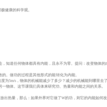
积极健康的科学观。
论，知道任何物体都具有内能，且永不为零。提问：改变物体的
效的。做功的过程是其他形式的能
转化为内能。
速度为
5m
/s
，
物体的机械能减少了多少？减少的机械能到哪里去
另一物体。这节课我们具体来研究功、热量和内能之间的关系。
有放出热量，那么：如果外界对它做了
W
的功，则它的内能如何改