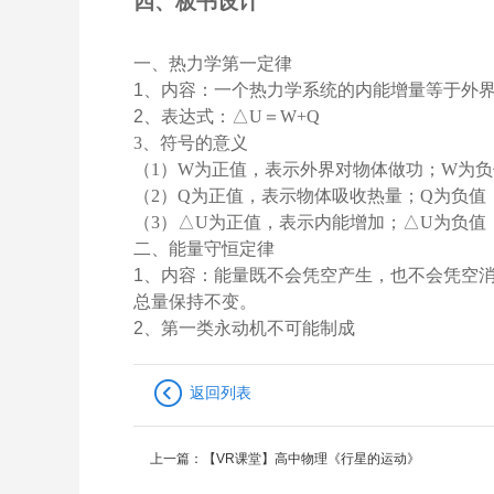
四、板书设计
一、热力学第一定律
1
、内容：一个热力学系统的内能增量等于外
2
、表达式：
△
U
＝
W+Q
3
、符号的意义
（
1
）
W
为正值，表示外界对物体做功；
W
为负
（
2
）
Q
为正值，表示物体吸收热量；
Q
为负值
（
3
）△
U
为正值，表示内能增加；
△
U
为负值
二、能量守恒定律
1
、内容：能量既不会凭空产生，也不会凭空
总量保持不变。
2
、第一类永动机不可能制成
返回列表
上一篇：
【VR课堂】高中物理《行星的运动》