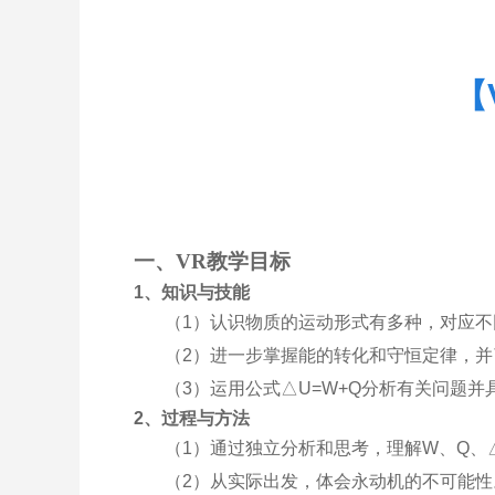
【
一、VR教学目标
1
、知识与技能
（
1
）认识物质的运动形式有多种，对应不
（
2
）进一步掌握能的转化和守恒定律，并
（
3
）运用公式
△
U=W+Q
分析有关问题并
2
、过程与方法
（
1
）通过独立分析和思考，理解
W
、
Q
、
（
2
）从实际出发，体会永动机的不可能性