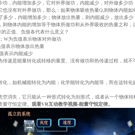
少功，内能增加多少，它对外界做功，内能减少，对外做多少功
它也没有对外界做功，那么：如果物体吸收热量
Q
,
则物体内能如
了多少，内能增加多少；物体放出热量，则内能减少，放出多少
，则物体内能的增加等于物体所做功和从外界吸收的热量之和，
U
的正值、负值各代表什么意义？
；
W
为负值表示物体对外做功
负值表示物体放出热量
值表示内能减少
热传递是能量转化或转移的量度。没有做功和热传递过程，就不
转化，如机械能转化为内能；化学能转化为内能等，而在这转化
凭空消失，它只能从一
种形式转化为别形式，或者从一个物体转
质量守恒定律。
观看VR
互动教学视频
-
能量守恒定律。