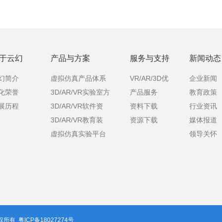
于云幻
产品与方案
服务与支持
新闻动态
幻简介
虚拟仿真产品体系
VR/AR/3D优
企业新闻
化荣誉
3D/AR/VR实验室方
产品服务
教育政策
课
展历程
3D/AR/VR软件资
资料下载
行业资讯
案
3D/AR/VR教育装
资源下载
媒体报道
源
虚拟仿真实验平台
领导关怀
备
 版权所有
粤ICP备18027274号