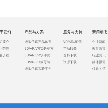
于云幻
产品与方案
服务与支持
新闻动态
幻简介
虚拟仿真产品体系
VR/AR/3D优
企业新闻
化荣誉
3D/AR/VR实验室方
产品服务
教育政策
课
展历程
3D/AR/VR软件资
资料下载
行业资讯
案
3D/AR/VR教育装
资源下载
媒体报道
源
虚拟仿真实验平台
领导关怀
备