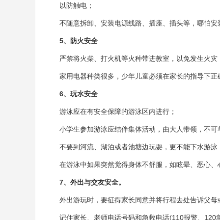
以防触电；
不随意拆卸、安装电源线路、插座、插头等，哪怕安
5
、防火安全
严禁将火柴、打火机等火种带进教室，以免发生火灾
家用电器种类很多，少年儿童必须在家长的指导下正
6
、玩水安全
游泳应在有安全保障的游泳区内进行；
小学生参加游泳应结伴集体活动，由大人带领，不可
不要到河流、湖泊或者池塘边玩耍，更不能下水游泳
在游泳中如果突然觉得身体不舒服，如眩晕、恶心、
7
、外出与交友安全。
外出游玩时，要征得家长同意并将行程去处告诉父母
记住家长、老师电话号码和急救电话(110报警、120急