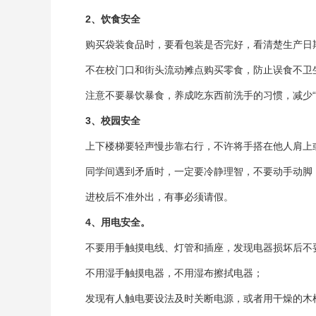
2
、饮食安全
购买袋装食品时，要看包装是否完好，看清楚生产日期
不在校门口和街头流动摊点购买零食，防止误食不卫
注意不要暴饮暴食，养成吃东西前洗手的习惯，减少“
3
、校园安全
上下楼梯要轻声慢步靠右行，不许将手搭在他人肩上
同学间遇到矛盾时，一定要冷静理智，不要动手动脚
进校后不准外出，有事必须请假。
4
、用电安全。
不要用手触摸电线、灯管和插座，发现电器损坏后不
不用湿手触摸电器，不用湿布擦拭电器；
发现有人触电要设法及时关断电源，或者用干燥的木