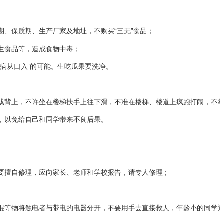
、保质期、生产厂家及地址，不购买“三无”食品；
生食品等，造成食物中毒；
病从口入”的可能。生吃瓜果要洗净。
或背上，不许坐在楼梯扶手上往下滑，不准在楼梯、楼道上疯跑打闹，不
，以免给自己和同学带来不良后果。
要擅自修理，应向家长、老师和学校报告，请专人修理；
棍等物将触电者与带电的电器分开，不要用手去直接救人，年龄小的同学