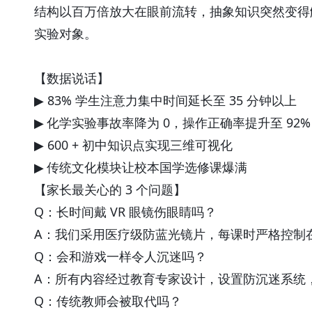
结构以百万倍放大在眼前流转，抽象知识突然变得
实验对象。
【数据说话】
83%
35
▶
学生注意力集中时间延长至
分钟以上
0
92%
▶
化学实验事故率降为
，操作正确率提升至
600 +
▶
初中知识点实现三维可视化
▶
传统文化模块让校本国学选修课爆满
3
【家长最关心的
个问题】
Q
VR
：长时间戴
眼镜伤眼睛吗？
A
：我们采用医疗级防蓝光镜片，每课时严格控制
Q
：会和游戏一样令人沉迷吗？
A
：所有内容经过教育专家设计，设置防沉迷系统
Q
：传统教师会被取代吗？