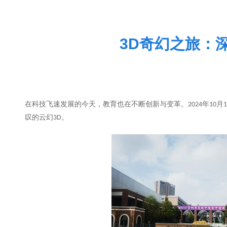
3D奇幻之旅：
在科技飞速发展的今天，教育也在不断创新与变革。
年
月
2024
10
1
叹的云幻
。
3D