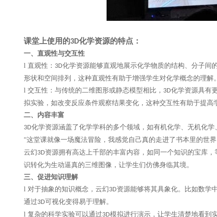
课堂上使用的
化学资源的特点：
3D
一、直观性与交互性
l
直观性：
化学资源能够直观地展示化学物质的结构、分子间
3D
形状和空间排列，这种直观性有助于增强学生对化学概念的理解
l
交互性：与传统的二维图形或静态模型相比，
化学资源具有
3D
拟实验，如改变反应条件观察结果变化，这种交互性有助于提高
二、内容丰富
化学资源涵盖了化学学科的多个领域，如有机化学、无机化学
3D
“这堂课就像一场魔法冒险，我感觉自己真的走进了书本里的世界
云幻
资源拥有
高达上千
部的丰富内容，如同一个知识的宝库，
3D
识转化为生动逼真的三维图像，让学生们仿佛身临其境。
三、
促进知识理解
l
对于抽象的知识概念，云幻
资源能够将其具象化。比如数学
3D
通过
可视化变得易于理解。
3D
l
复杂的科学实验可以通过
模拟进行演示，让学生清楚地看到
3D