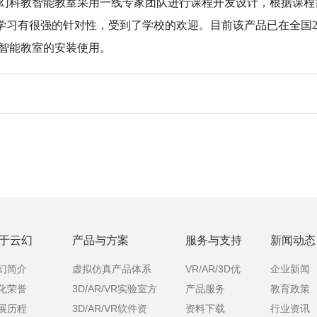
云幻科教智能教室采用一线专家团队进行课程开发设计，根据课
学习有很强的针对性，受到了学校的欢迎。目前该产品已在全国2
D智能教室的安装使用。
于云幻
产品与方案
服务与支持
新闻动态
幻简介
虚拟仿真产品体系
VR/AR/3D优
企业新闻
化荣誉
3D/AR/VR实验室方
产品服务
教育政策
课
展历程
3D/AR/VR软件资
资料下载
行业资讯
案