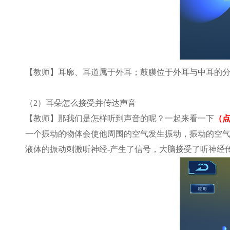
【教师】耳廓、耳道属于外耳；鼓膜位于外耳与中耳的
（2）耳朵怎么接受并传达声音
【教师】那我们是怎样听到声音的呢？一起来看一下
（点
一个振动的物体会使他周围的空气发生振动，振动的空
液体的振动刺激听神经-产生了信号，大脑接受了听神经