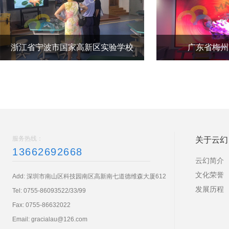
浙江省宁波市国家高新区实验学校
广东省梅州
服务热线：
关于云幻
13662692668
云幻简介
文化荣誉
Add: 深圳市南山区科技园南区高新南七道德维森大厦612
发展历程
Tel:
0755-86093522/33/99
Fax: 0755-86632022
Email:
gracialau@126.com