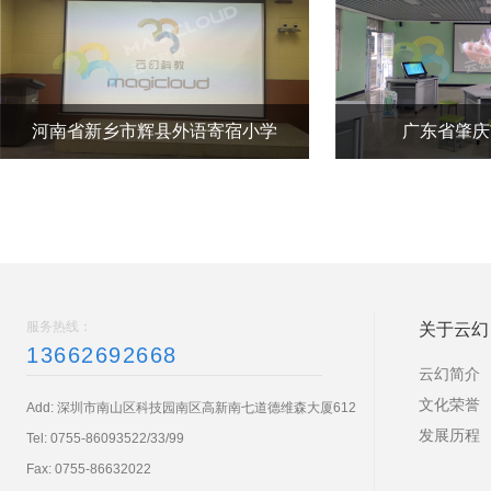
河南省新乡市辉县外语寄宿小学
广东省肇庆
服务热线：
关于云幻
13662692668
云幻简介
文化荣誉
Add: 深圳市南山区科技园南区高新南七道德维森大厦612
发展历程
Tel:
0755-86093522/33/99
Fax: 0755-86632022