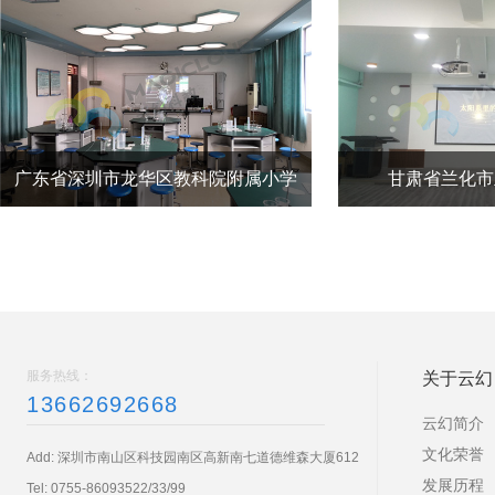
圳市龙华区教科院附属小学
甘肃省兰化市兰化第一小
服务热线：
关于云幻
13662692668
云幻简介
文化荣誉
Add: 深圳市南山区科技园南区高新南七道德维森大厦612
发展历程
Tel:
0755-86093522/33/99