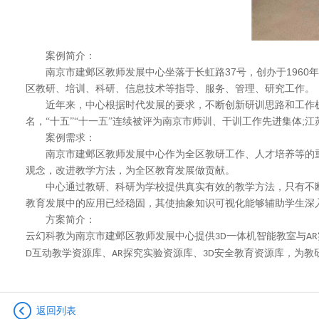
案例简介：
37
1960
南京市建邺区教师发展中心坐落于长虹路
号，创办于
年
区教研、培训、科研、信息技术等指导、服务、管理、研究工作。
近年来，中心根据时代发展的要求，不断创新研训思路和工作机
;
名，“十五”“十一五”连续被评为南京市师训、干训工作先进集体
江
案例需求：
南京市建邺区教师发展中心作为全区教研工作、人才培养等的重
观念，改进教学方法，为全区教育发展做贡献。
中心通过教研、科研为学校提供真实有效的教学方法，只有不
教育发展中的应用已经稳固，其使抽象知识可视化能够辅助学生深
方案简介：
云幻科教为南京市建邺区教师发展中心提供
一体机智能教室与
3D
AR
互动教学资源库、
探究实验资源库、
安全教育资源库，为教
D
AR
3D
返回列表