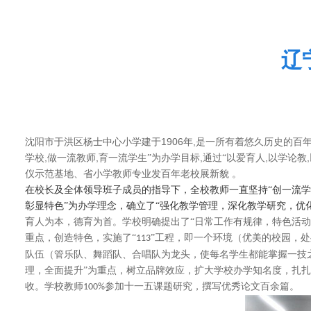
辽
1906
,
沈阳市于洪区杨士中心小学建于
年
是一所有着悠久历史的百
,
,
,
,
,
学校
做一流教师
育一流学生”为办学目标
通过“以爱育人
以学论教
仪示范基地、省小学教师专业发百年老校展新貌
。
在校长及全体领导班子成员的指导下，全校教师一直坚持“创一流学
彰显特色”为办学理念，确立了“强化教学管理，深化教学研究，优
育人为本，德育为首。学校明确提出了“日常工作有规律，特色活
重点，创造特色，实施了“
”工程，即一个环境（优美的校园，
113
队伍（管乐队、舞蹈队、合唱队为龙头，使每名学生都能掌握一技
理，全面提升”为重点，树立品牌效应，扩大学校办学知名度，扎
收。学校教师
参加十一五课题研究，撰写优秀论文百余篇。
100%