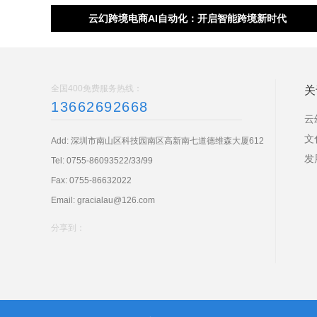
云幻跨境电商AI自动化：开启智能跨境新时代
全国400免费服务热线：
关
13662692668
云
文
Add: 深圳市南山区科技园南区高新南七道德维森大厦612
发
Tel:
0755-86093522/33/99
Fax: 0755-86632022
Email:
gracialau@126.com
分享到：