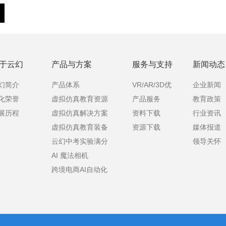
于云幻
产品与方案
服务与支持
新闻动态
幻简介
产品体系
VR/AR/3D优
企业新闻
化荣誉
虚拟仿真教育资源
产品服务
教育政策
课
展历程
虚拟仿真解决方案
资料下载
行业资讯
虚拟仿真教育装备
资源下载
媒体报道
云幻中考实验满分
领导关怀
AI 魔法相机
宝
跨境电商AI自动化